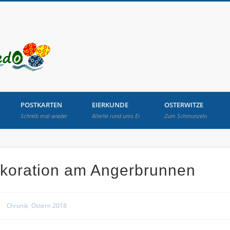
Osterbrunnen in Lang
POSTKARTEN
EIERKUNDE
OSTERWITZE
Schreib mal wieder
Allerlei rund ums Ei
Zum Schmunzeln
ekoration am Angerbrunnen
Chronik
,
Ostern 2018