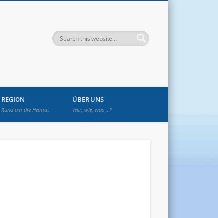
enwetzendorf
REGION
ÜBER UNS
Rund um die Heimat
Wer, wie, was …?