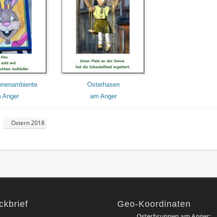
nnenambiente
Osterhasen
 Anger
am Anger
Ostern 2018
ckbrief
Geo-Koordinaten
Osterbrunnen am Anger: