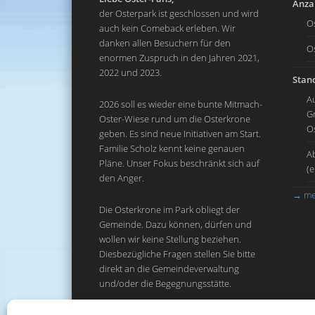
Anzah
der Osterpark ist geschlossen und wird
O
auch kein Comeback erleben. Wir
danken allen Besuchern für den
O
enormen Zuspruch in den Jahren 2021,
2022 und 2023.
Stand
A
2026 soll es wieder eine bunte Mitmach-
G
Oster-Wiese rund um die Osterkrone
O
geben. Es sind neue Initiativen am Start.
Familie Scholz kennt keine genauen
A
Pläne. Unser Fokus beschränkt sich auf
(
den Anger.
→
me
Die Osterkrone im Park obliegt der
Gemeinde. Dazu können, dürfen und
wollen wir keine Stellung beziehen.
Diesbezügliche Fragen stellen Sie bitte
direkt an die Gemeindeverwaltung
und/oder die Begegnungsstätte.