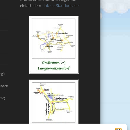
einfach dem
Link zur Standortseite!
ng":
ringen
xie)