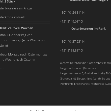
l: 2 Stück
sterbrunnen am Anger
- 50° 40' 24.51'' N
sterkrone im Park
- 12° 5' 49.68'' O
zeit: ca. zwei Wochen
Osterbrunnen im Park:
ufbau: Donnerstag vor
ründonnerstag (eine Woche vor
- 50° 40' 37.23'' N
stern)
- 12° 5' 58.83'' O
bbau: Montag nach Ostermontag
eine Woche nach Ostern)
Weitere Daten für die "Positionsbestimmu
Langenwetzendorf (Gemeinde
hr
Langenwetzendorf), Greiz (Landkreis), Thü
(Bundesland), Deutschland (Land), Europa
(Kontinent), Erde (Planet), Milchstraße (Gala