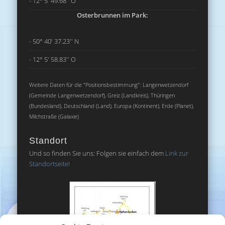
- 12° 5' 49.68'' O
Osterbrunnen im Park:
- 50° 40' 37.23'' N
- 12° 5' 58.83'' O
Weitere Daten für die "Positionsbestimmung": Langenwetzendorf
(Gemeinde Langenwetzendorf), Greiz (Landkreis), Thüringen
(Bundesland), Deutschland (Land), Europa (Kontinent), Erde (Planet),
Milchstraße (Galaxie)
Standort
Und so finden Sie uns: Folgen sie einfach dem
Link zur
Standortseite!