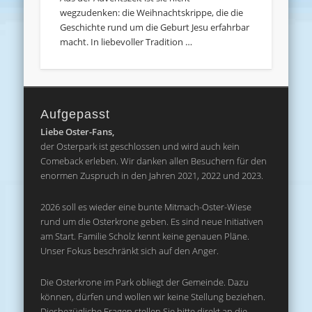
wegzudenken: die Weihnachtskrippe, die die
Geschichte rund um die Geburt Jesu erfahrbar
macht. In liebevoller Tradition …
Aufgepasst
Liebe Oster-Fans,
der Osterpark ist geschlossen und wird auch kein
Comeback erleben. Wir danken allen Besuchern für den
enormen Zuspruch in den Jahren 2021, 2022 und 2023.
2026 soll es wieder eine bunte Mitmach-Oster-Wiese
rund um die Osterkrone geben. Es sind neue Initiativen
am Start. Familie Scholz kennt keine genauen Pläne.
Unser Fokus beschränkt sich auf den Anger.
Die Osterkrone im Park obliegt der Gemeinde. Dazu
können, dürfen und wollen wir keine Stellung beziehen.
Diesbezügliche Fragen stellen Sie bitte direkt an die