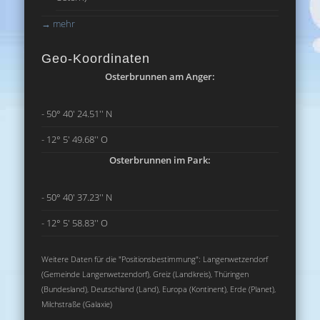
→
mehr
Geo-Koordinaten
Osterbrunnen am Anger:
- 50° 40' 24.51'' N
- 12° 5' 49.68'' O
Osterbrunnen im Park:
- 50° 40' 37.23'' N
- 12° 5' 58.83'' O
Weitere Daten für die "Positionsbestimmung": Langenwetzendorf
(Gemeinde Langenwetzendorf), Greiz (Landkreis), Thüringen
(Bundesland), Deutschland (Land), Europa (Kontinent), Erde (Planet),
Milchstraße (Galaxie)