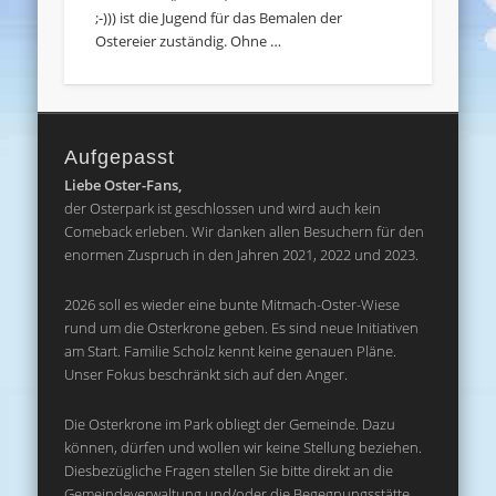
;-))) ist die Jugend für das Bemalen der
Ostereier zuständig. Ohne …
Aufgepasst
Liebe Oster-Fans,
der Osterpark ist geschlossen und wird auch kein
Comeback erleben. Wir danken allen Besuchern für den
enormen Zuspruch in den Jahren 2021, 2022 und 2023.
2026 soll es wieder eine bunte Mitmach-Oster-Wiese
rund um die Osterkrone geben. Es sind neue Initiativen
am Start. Familie Scholz kennt keine genauen Pläne.
Unser Fokus beschränkt sich auf den Anger.
Die Osterkrone im Park obliegt der Gemeinde. Dazu
können, dürfen und wollen wir keine Stellung beziehen.
Diesbezügliche Fragen stellen Sie bitte direkt an die
Gemeindeverwaltung und/oder die Begegnungsstätte.