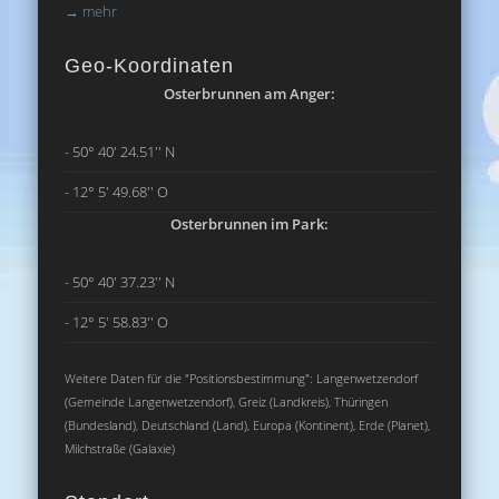
→
mehr
Geo-Koordinaten
Osterbrunnen am Anger:
- 50° 40' 24.51'' N
- 12° 5' 49.68'' O
Osterbrunnen im Park:
- 50° 40' 37.23'' N
- 12° 5' 58.83'' O
Weitere Daten für die "Positionsbestimmung": Langenwetzendorf
(Gemeinde Langenwetzendorf), Greiz (Landkreis), Thüringen
(Bundesland), Deutschland (Land), Europa (Kontinent), Erde (Planet),
Milchstraße (Galaxie)