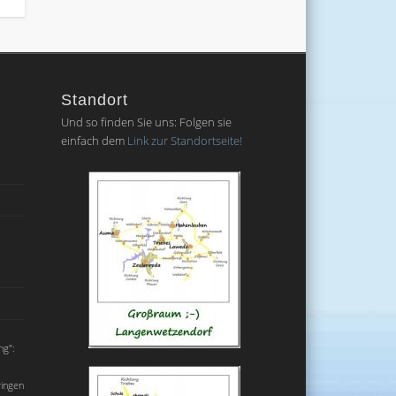
Standort
Und so finden Sie uns: Folgen sie
einfach dem
Link zur Standortseite!
ng":
ringen