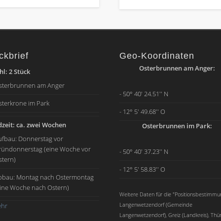
ckbrief
Geo-Koordinaten
Osterbrunnen am Anger:
l: 2 Stück
sterbrunnen am Anger
- 50° 40' 24.51'' N
sterkrone im Park
- 12° 5' 49.68'' O
zeit: ca. zwei Wochen
Osterbrunnen im Park:
ufbau: Donnerstag vor
ründonnerstag (eine Woche vor
- 50° 40' 37.23'' N
stern)
- 12° 5' 58.83'' O
bbau: Montag nach Ostermontag
eine Woche nach Ostern)
Weitere Daten für die "Positionsbestimmu
Langenwetzendorf (Gemeinde
hr
Langenwetzendorf), Greiz (Landkreis), Thü