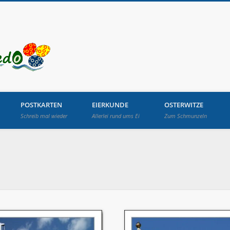
Osterbrunnen in Lang
POSTKARTEN
EIERKUNDE
OSTERWITZE
Schreib mal wieder
Allerlei rund ums Ei
Zum Schmunzeln