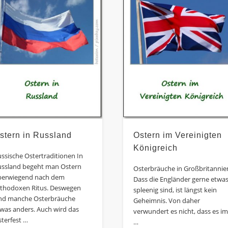
stern in Russland
Ostern im Vereinigten
Königreich
ssische Ostertraditionen In
ussland begeht man Ostern
Osterbräuche in Großbritannie
berwiegend nach dem
Dass die Engländer gerne etwa
rthodoxen Ritus. Deswegen
spleenig sind, ist längst kein
ind manche Osterbräuche
Geheimnis. Von daher
was anders. Auch wird das
verwundert es nicht, dass es i
terfest …
…