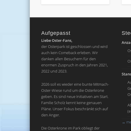
Aufgepasst
Ste
Liebe Oster-Fans,
Anzah
der Osterpark ist geschlossen und wird
O
auch kein Comeback erleben. Wir
danken allen Besuchern für den
O
enormen Zuspruch in den Jahren 2021,
2022 und 2023.
Stand
A
2026 soll es wieder eine bunte Mitmach-
G
Oster-Wiese rund um die Osterkrone
O
geben. Es sind neue Initiativen am Start.
Familie Scholz kennt keine genauen
A
Pläne. Unser Fokus beschränkt sich auf
(
den Anger.
→
me
Die Osterkrone im Park obliegt der