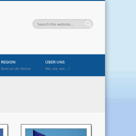
enwetzendorf
REGION
ÜBER UNS
Rund um die Heimat
Wer, wie, was …?