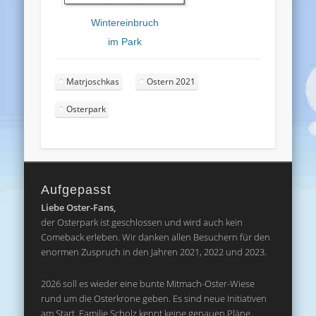
Wintereinbruch
im Park
Matrjoschkas
Ostern 2021
Osterpark
Aufgepasst
Liebe Oster-Fans,
der Osterpark ist geschlossen und wird auch kein
Comeback erleben. Wir danken allen Besuchern für den
enormen Zuspruch in den Jahren 2021, 2022 und 2023.
2026 soll es wieder eine bunte Mitmach-Oster-Wiese
rund um die Osterkrone geben. Es sind neue Initiativen
am Start. Familie Scholz kennt keine genauen Pläne.