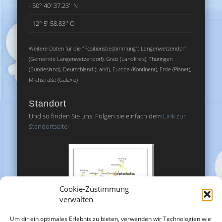
- 50° 40' 37.23'' N
- 12° 5' 58.83'' O
Weitere Daten für die "Positionsbestimmung": Langenwetzendorf
(Gemeinde Langenwetzendorf), Greiz (Landkreis), Thüringen
(Bundesland), Deutschland (Land), Europa (Kontinent), Erde (Planet),
Milchstraße (Galaxie)
Standort
Und so finden Sie uns: Folgen sie einfach dem
Link zur
Standortseite!
Cookie-Zustimmung
verwalten
Um dir ein optimales Erlebnis zu bieten, verwenden wir Technologien wie