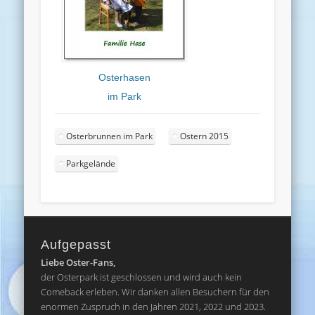
Osterhasen
im Park
Osterbrunnen im Park
Ostern 2015
Parkgelände
Aufgepasst
Liebe Oster-Fans,
der Osterpark ist geschlossen und wird auch kein
Comeback erleben. Wir danken allen Besuchern für den
enormen Zuspruch in den Jahren 2021, 2022 und 2023.