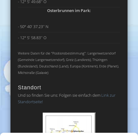
- 12° 5' 49.68'' O
Osterbrunnen im Park:
- 50° 40' 37.23'' N
- 12° 5' 58.83'' O
Weitere Daten für die "Positionsbestimmung": Langenwetzendorf
(Gemeinde Langenwetzendorf), Greiz (Landkreis), Thüringen
(Bundesland), Deutschland (Land), Europa (Kontinent), Erde (Planet),
Milchstraße (Galaxie)
Standort
Und so finden Sie uns: Folgen sie einfach dem
Link zur
Standortseite!