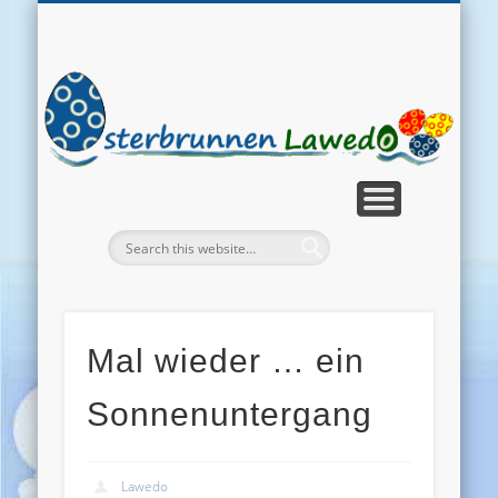
POSTKARTEN
BRAUCHTUM
EIERKUNDE
OSTERWITZE
REGION
ÜBER UNS
CHRONIK
FAQ
Rund um die Heimat
Viele Fragen
Allerlei rund ums Ei
Wer, wie, was …?
Schreib mal wieder
Zum Schmunzeln
Oster-Traditionen
Das Archiv
O
L
Mal wieder … ein
Sonnenuntergang
Lawedo