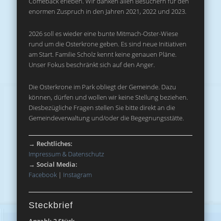
Comeback erleben. Wir danken allen Besuchern für den
enormen Zuspruch in den Jahren 2021, 2022 und 2023.
2026 soll es wieder eine bunte Mitmach-Oster-Wiese
rund um die Osterkrone geben. Es sind neue Initiativen
am Start. Familie Scholz kennt keine genauen Pläne.
Unser Fokus beschränkt sich auf den Anger.
Die Osterkrone im Park obliegt der Gemeinde. Dazu
können, dürfen und wollen wir keine Stellung beziehen.
Diesbezügliche Fragen stellen Sie bitte direkt an die
Gemeindeverwaltung und/oder die Begegnungsstätte.
→
Rechtliches:
Impressum & Datenschutz
→
Social Media:
Facebook
|
Instagram
Steckbrief