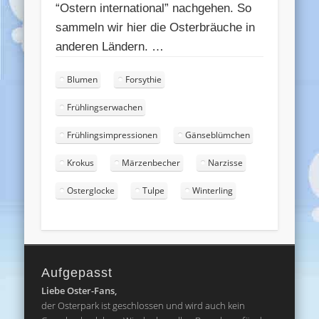
“Ostern international” nachgehen. So
sammeln wir hier die Osterbräuche in
anderen Ländern. …
Blumen
Forsythie
Frühlingserwachen
Frühlingsimpressionen
Gänseblümchen
Krokus
Märzenbecher
Narzisse
Osterglocke
Tulpe
Winterling
Aufgepasst
Liebe Oster-Fans,
der Osterpark ist geschlossen und wird auch kein