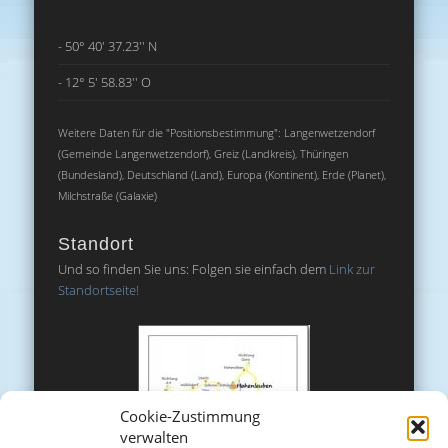
- 50° 40' 37.23'' N
- 12° 5' 58.83'' O
Weitere Daten für die "Positionsbestimmung": Langenwetzendorf
(Gemeinde Langenwetzendorf), Greiz (Landkreis), Thüringen
(Bundesland), Deutschland (Land), Europa (Kontinent), Erde (Planet),
Milchstraße (Galaxie)
Standort
Und so finden Sie uns: Folgen sie einfach dem
Link zur
Standortseite!
Cookie-Zustimmung
verwalten