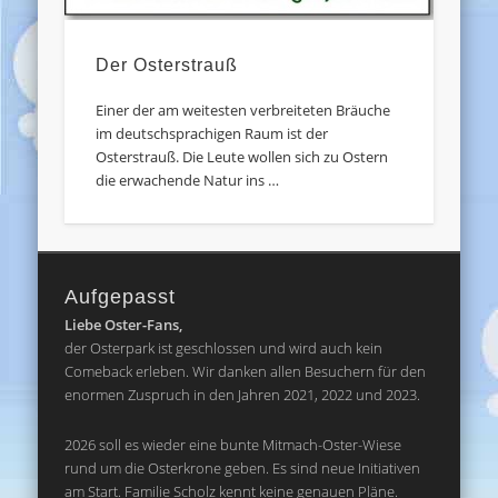
Der Osterstrauß
Einer der am weitesten verbreiteten Bräuche
im deutschsprachigen Raum ist der
Osterstrauß. Die Leute wollen sich zu Ostern
die erwachende Natur ins …
Aufgepasst
Liebe Oster-Fans,
der Osterpark ist geschlossen und wird auch kein
Comeback erleben. Wir danken allen Besuchern für den
enormen Zuspruch in den Jahren 2021, 2022 und 2023.
2026 soll es wieder eine bunte Mitmach-Oster-Wiese
rund um die Osterkrone geben. Es sind neue Initiativen
am Start. Familie Scholz kennt keine genauen Pläne.