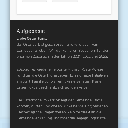
Aufgepasst
Liebe Oster-Fans,
der Osterpark ist geschlossen und wird auch kein
Comeback erleben. Wir danken allen Besuchern für den
enormen Zuspruch in den Jahren 2021, 2022 und 2023.
2026 soll es wieder eine bunte Mitmach-Oster-Wiese
rund um die Osterkrone geben. Es sind neue Initiativen
am Start. Familie Scholz kennt keine genauen Pläne.
Unser Fokus beschränkt sich auf den Anger.
Die Osterkrone im Park obliegt der Gemeinde. Dazu
können, dürfen und wollen wir keine Stellung beziehen.
Diesbezügliche Fragen stellen Sie bitte direkt an die
Gemeindeverwaltung und/oder die Begegnungsstätte.