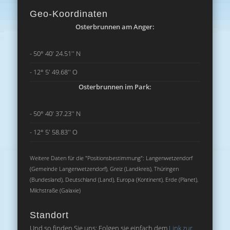
Geo-Koordinaten
Osterbrunnen am Anger:
- 50° 40' 24.51'' N
- 12° 5' 49.68'' O
Osterbrunnen im Park:
- 50° 40' 37.23'' N
- 12° 5' 58.83'' O
Weitere Daten für die "Positionsbestimmung": Langenwetzendorf
(Gemeinde Langenwetzendorf), Greiz (Landkreis), Thüringen
(Bundesland), Deutschland (Land), Europa (Kontinent), Erde (Planet),
Milchstraße (Galaxie)
Standort
Und so finden Sie uns: Folgen sie einfach dem
Link zur