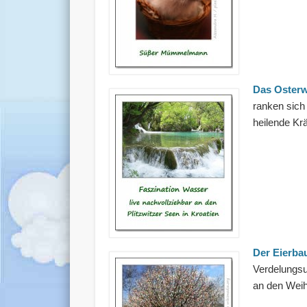
Das Oster
ranken sich
heilende Kr
Der Eierb
Verdelungsu
an den Wei