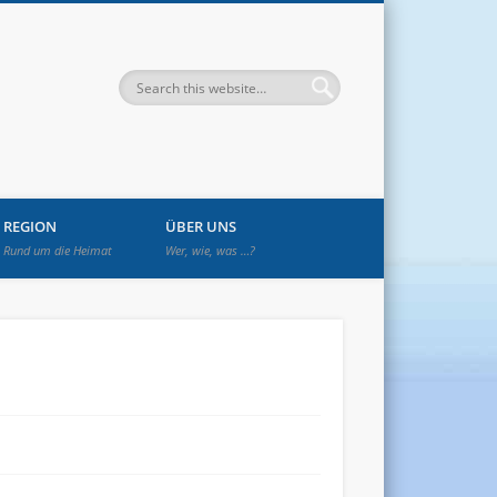
enwetzendorf
REGION
ÜBER UNS
Rund um die Heimat
Wer, wie, was …?