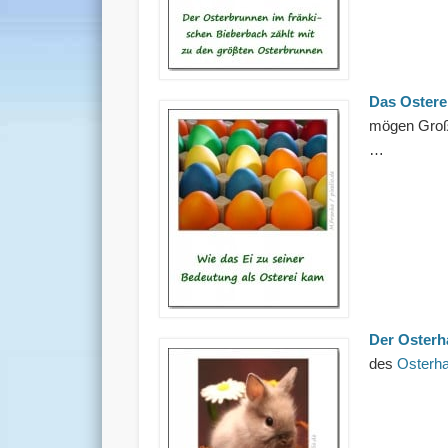
Das Ostere
mögen Große
…
Der Osterh
des
Osterh