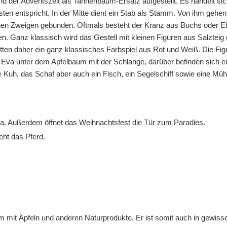
der Adventszeit als Tannenbaum-Ersatz aufgestellt. Es handelt sich
n entspricht. In der Mitte dient ein Stab als Stamm. Von ihm gehen
nen Zweigen gebunden. Oftmals besteht der Kranz aus Buchs oder E
n. Ganz klassisch wird das Gestell mit kleinen Figuren aus Salztei
tten daher ein ganz klassisches Farbspiel aus Rot und Weiß. Die Fi
a unter dem Apfelbaum mit der Schlange, darüber befinden sich ein 
 Kuh, das Schaf aber auch ein Fisch, ein Segelschiff sowie eine Müh
a. Außerdem öffnet das Weihnachtsfest die Tür zum Paradies.
eht das Pferd.
mit Äpfeln und anderen Naturprodukte. Er ist somit auch in gewisse