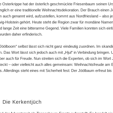
e Osterkrippe hat der österlich geschmückte Friesenbaum seinen Ur
nglich er eine traditionelle Weihnachtsdekoration. Der Brauch eine
 auch genannt wird, aufzustellen, kommt aus Nordfriesland – also je
ig-Holstein gehört. Heute steht die Region zwar für mondäne Namen
nd lange Zeit eine bitterarme Gegend. Viele Familien konnten sich ei
wurden daher erfinderisch.
öölboom“ selbst lässt sich nicht ganz eindeutig zuordnen. Im skandi
. Das Wort lässt sich jedoch auch mit „Hjul“ in Verbindung bringen.
aber auch für Freude. Nun streiten sich die Experten, ob sich im Wort
steckt – oder vielleicht auch alles gemeinsam: Weihnachtsfreude am 
 Allerdings steht eines mit Sicherheit fest: Der Jöölbaum erfreut bis
 Die Kerkentjüch