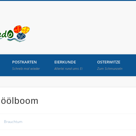
Osterbrunnen in Lang
POSTKARTEN
EIERKUNDE
OSTERWITZE
Schreib mal wieder
Allerlei rund ums Ei
Zum Schmunzeln
Jöölboom
Brauchtum