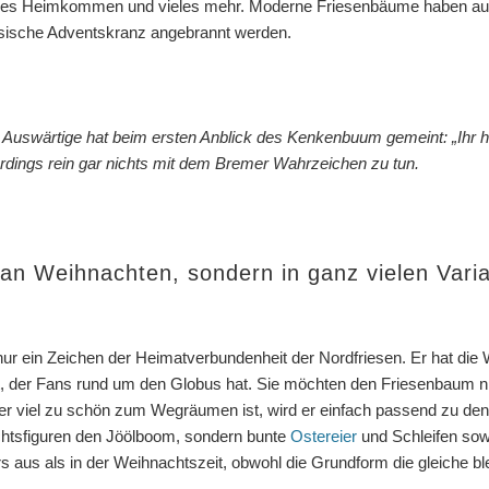
iches Heimkommen und vieles mehr. Moderne Friesenbäume haben auch
ssische Adventskranz angebrannt werden.
uswärtige hat beim ersten Anblick des Kenkenbuum gemeint: „Ihr 
erdings rein gar nichts mit dem Bremer Wahrzeichen zu tun.
 an Weihnachten, sondern in ganz vielen Vari
 nur ein Zeichen der Heimatverbundenheit der Nordfriesen. Er hat die
 der Fans rund um den Globus hat. Sie möchten den Friesenbaum nic
er viel zu schön zum Wegräumen ist, wird er einfach passend zu den
chtsfiguren den Jöölboom, sondern bunte
Ostereier
und Schleifen sow
 aus als in der Weihnachtszeit, obwohl die Grundform die gleiche ble