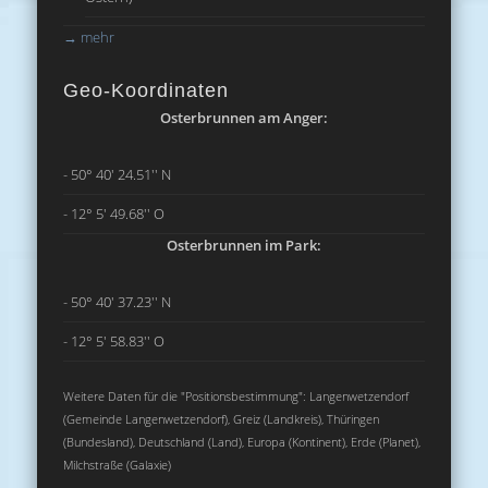
→
mehr
Geo-Koordinaten
Osterbrunnen am Anger:
- 50° 40' 24.51'' N
- 12° 5' 49.68'' O
Osterbrunnen im Park:
- 50° 40' 37.23'' N
- 12° 5' 58.83'' O
Weitere Daten für die "Positionsbestimmung": Langenwetzendorf
(Gemeinde Langenwetzendorf), Greiz (Landkreis), Thüringen
(Bundesland), Deutschland (Land), Europa (Kontinent), Erde (Planet),
Milchstraße (Galaxie)