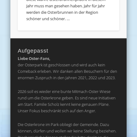
Jahr muss man gesehen haben. Jahr für Jahr
werden die Osterbrunnen in der Region
schöner und schöner. …
Aufgepasst
Liebe Oster-Fans,
der Osterpark ist geschlossen und wird auch kein
Comeback erleben. Wir danken allen Besuchern für den
enormen Zuspruch in den Jahren 2021, 2022 und 2023.
2026 soll es wieder eine bunte Mitmach-Oster-Wiese
rund um die Osterkrone geben. Es sind neue Initiativen
am Start. Familie Scholz kennt keine genauen Pläne.
Unser Fokus beschränkt sich auf den Anger.
Die Osterkrone im Park obliegt der Gemeinde. Dazu
können, dürfen und wollen wir keine Stellung beziehen.