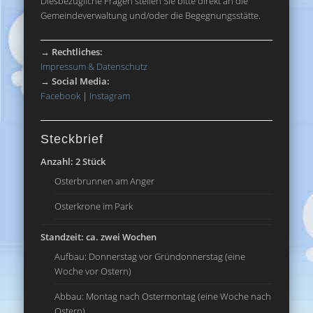
Diesbezügliche Fragen stellen Sie bitte direkt an die
Gemeindeverwaltung und/oder die Begegnungsstätte.
→
Rechtliches:
Impressum & Datenschutz
→
Social Media:
Facebook
|
Instagram
Steckbrief
Anzahl: 2 Stück
Osterbrunnen am Anger
Osterkrone im Park
Standzeit: ca. zwei Wochen
Aufbau: Donnerstag vor Gründonnerstag (eine
Woche vor Ostern)
Abbau: Montag nach Ostermontag (eine Woche nach
Ostern)