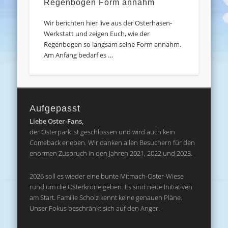
Regenbogen Form annahm
Wir berichten hier live aus der Osterhasen-
Werkstatt und zeigen Euch, wie der
Regenbogen so langsam seine Form annahm.
Am Anfang bedarf es …
Aufgepasst
Liebe Oster-Fans,
der Osterpark ist geschlossen und wird auch kein
Comeback erleben. Wir danken allen Besuchern für den
enormen Zuspruch in den Jahren 2021, 2022 und 2023.
2026 soll es wieder eine bunte Mitmach-Oster-Wiese
rund um die Osterkrone geben. Es sind neue Initiativen
am Start. Familie Scholz kennt keine genauen Pläne.
Unser Fokus beschränkt sich auf den Anger.