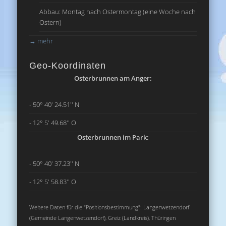
Abbau: Montag nach Ostermontag (eine Woche nach
Ostern)
→
mehr
Geo-Koordinaten
Osterbrunnen am Anger:
- 50° 40' 24.51'' N
- 12° 5' 49.68'' O
Osterbrunnen im Park:
- 50° 40' 37.23'' N
- 12° 5' 58.83'' O
Weitere Daten für die "Positionsbestimmung": Langenwetzendorf
(Gemeinde Langenwetzendorf), Greiz (Landkreis), Thüringen