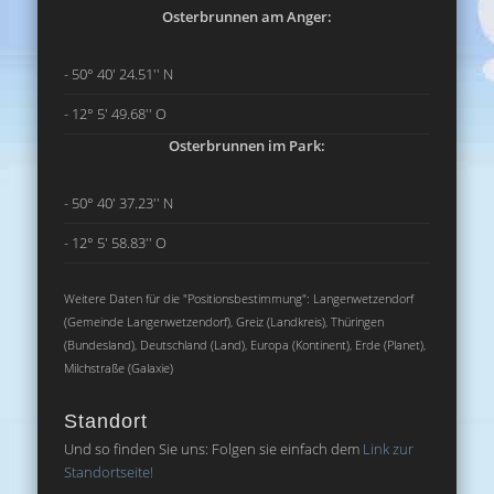
Osterbrunnen am Anger:
- 50° 40' 24.51'' N
- 12° 5' 49.68'' O
Osterbrunnen im Park:
- 50° 40' 37.23'' N
- 12° 5' 58.83'' O
Weitere Daten für die "Positionsbestimmung": Langenwetzendorf
(Gemeinde Langenwetzendorf), Greiz (Landkreis), Thüringen
(Bundesland), Deutschland (Land), Europa (Kontinent), Erde (Planet),
Milchstraße (Galaxie)
Standort
Und so finden Sie uns: Folgen sie einfach dem
Link zur
Standortseite!