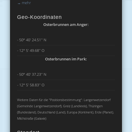
→
mehr
Geo-Koordinaten
Osterbrunnen am Anger:
- 50° 40' 24.51'' N
- 12° 5' 49.68'' O
Osterbrunnen im Park:
- 50° 40' 37.23'' N
- 12° 5' 58.83'' O
Weitere Daten für die "Positionsbestimmung": Langenwetzendorf
(Gemeinde Langenwetzendorf), Greiz (Landkreis), Thüringen
(Bundesland), Deutschland (Land), Europa (Kontinent), Erde (Planet),
Milchstraße (Galaxie)