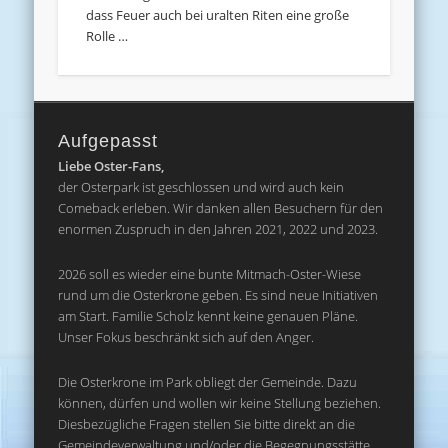
dass Feuer auch bei uralten Riten eine große
Rolle …
Aufgepasst
Liebe Oster-Fans,
der Osterpark ist geschlossen und wird auch kein
Comeback erleben. Wir danken allen Besuchern für den
enormen Zuspruch in den Jahren 2021, 2022 und 2023.
2026 soll es wieder eine bunte Mitmach-Oster-Wiese
rund um die Osterkrone geben. Es sind neue Initiativen
am Start. Familie Scholz kennt keine genauen Pläne.
Unser Fokus beschränkt sich auf den Anger.
Die Osterkrone im Park obliegt der Gemeinde. Dazu
können, dürfen und wollen wir keine Stellung beziehen.
Diesbezügliche Fragen stellen Sie bitte direkt an die
Gemeindeverwaltung und/oder die Begegnungsstätte.