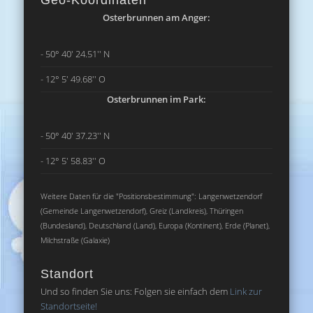
Geo-Koordinaten
Osterbrunnen am Anger:
- 50° 40' 24.51'' N
- 12° 5' 49.68'' O
Osterbrunnen im Park:
- 50° 40' 37.23'' N
- 12° 5' 58.83'' O
Weitere Daten für die "Positionsbestimmung": Langenwetzendorf
(Gemeinde Langenwetzendorf), Greiz (Landkreis), Thüringen
(Bundesland), Deutschland (Land), Europa (Kontinent), Erde (Planet),
Milchstraße (Galaxie)
Standort
Und so finden Sie uns: Folgen sie einfach dem
Link zur
Standortseite!