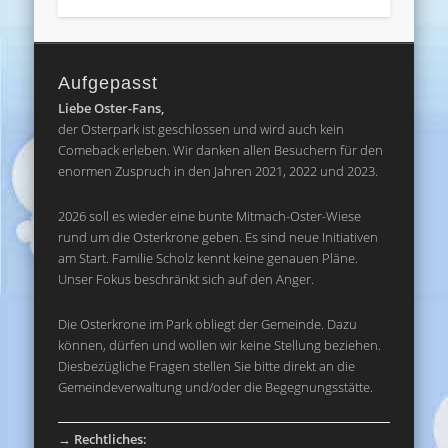
Aufgepasst
Liebe Oster-Fans,
der Osterpark ist geschlossen und wird auch kein
Comeback erleben. Wir danken allen Besuchern für den
enormen Zuspruch in den Jahren 2021, 2022 und 2023.
2026 soll es wieder eine bunte Mitmach-Oster-Wiese
rund um die Osterkrone geben. Es sind neue Initiativen
am Start. Familie Scholz kennt keine genauen Pläne.
Unser Fokus beschränkt sich auf den Anger.
Die Osterkrone im Park obliegt der Gemeinde. Dazu
können, dürfen und wollen wir keine Stellung beziehen.
Diesbezügliche Fragen stellen Sie bitte direkt an die
Gemeindeverwaltung und/oder die Begegnungsstätte.
→
Rechtliches: