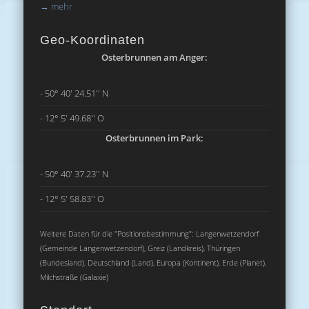
→
mehr
Geo-Koordinaten
Osterbrunnen am Anger:
- 50° 40' 24.51'' N
- 12° 5' 49.68'' O
Osterbrunnen im Park:
- 50° 40' 37.23'' N
- 12° 5' 58.83'' O
Weitere Daten für die "Positionsbestimmung": Langenwetzendorf
(Gemeinde Langenwetzendorf), Greiz (Landkreis), Thüringen
(Bundesland), Deutschland (Land), Europa (Kontinent), Erde (Planet),
Milchstraße (Galaxie)