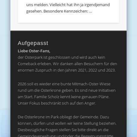
uns melden. Vielleicht hat ihn ja irgendjemand
gesehen. Besondere Kennzeichen: …
Aufgepasst
Liebe Oster-Fans,
der Osterpark ist geschlossen und wird auch kein
Comeback erleben. Wir danken allen Besuchern für den
enormen Zuspruch in den Jahren 2021, 2022 und 2023.
2026 soll es wieder eine bunte Mitmach-Oster-Wiese
rund um die Osterkrone geben. Es sind neue Initiativen
am Start. Familie Scholz kennt keine genauen Pläne.
Unser Fokus beschränkt sich auf den Anger.
Die Osterkrone im Park obliegt der Gemeinde. Dazu
können, dürfen und wollen wir keine Stellung beziehen.
Diesbezügliche Fragen stellen Sie bitte direkt an die
Gemeindeverwaltung und/oder die Begegnungsstätte.