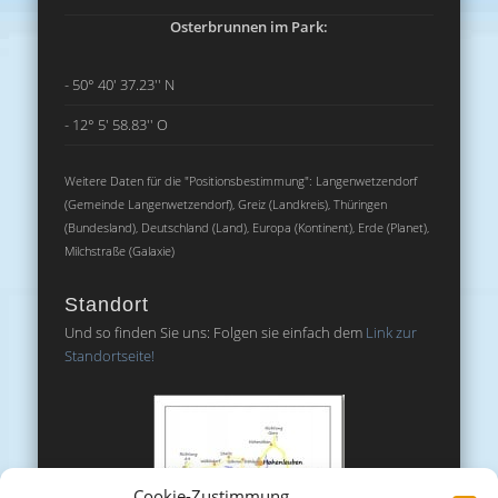
Osterbrunnen im Park:
- 50° 40' 37.23'' N
- 12° 5' 58.83'' O
Weitere Daten für die "Positionsbestimmung": Langenwetzendorf
(Gemeinde Langenwetzendorf), Greiz (Landkreis), Thüringen
(Bundesland), Deutschland (Land), Europa (Kontinent), Erde (Planet),
Milchstraße (Galaxie)
Standort
Und so finden Sie uns: Folgen sie einfach dem
Link zur
Standortseite!
Cookie-Zustimmung