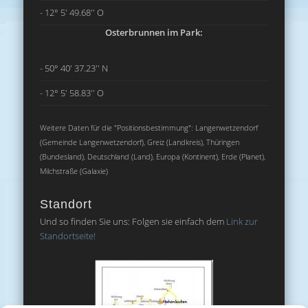
- 12° 5' 49.68'' O
Osterbrunnen im Park:
- 50° 40' 37.23'' N
- 12° 5' 58.83'' O
Weitere Daten für die "Positionsbestimmung": Langenwetzendorf
(Gemeinde Langenwetzendorf), Greiz (Landkreis), Thüringen
(Bundesland), Deutschland (Land), Europa (Kontinent), Erde (Planet),
Milchstraße (Galaxie)
Standort
Und so finden Sie uns: Folgen sie einfach dem
Link zur
Standortseite!