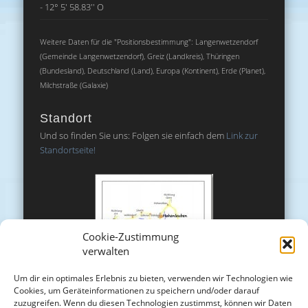
- 12° 5' 58.83'' O
Weitere Daten für die "Positionsbestimmung": Langenwetzendorf
(Gemeinde Langenwetzendorf), Greiz (Landkreis), Thüringen
(Bundesland), Deutschland (Land), Europa (Kontinent), Erde (Planet),
Milchstraße (Galaxie)
Standort
Und so finden Sie uns: Folgen sie einfach dem
Link zur
Standortseite!
Cookie-Zustimmung
verwalten
Um dir ein optimales Erlebnis zu bieten, verwenden wir Technologien wie
Cookies, um Geräteinformationen zu speichern und/oder darauf
zuzugreifen. Wenn du diesen Technologien zustimmst, können wir Daten