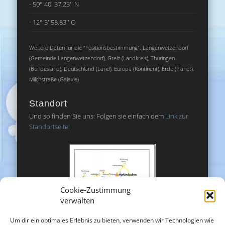
- 50° 40' 37.23'' N
- 12° 5' 58.83'' O
Weitere Daten für die "Positionsbestimmung": Langenwetzendorf
(Gemeinde Langenwetzendorf), Greiz (Landkreis), Thüringen
(Bundesland), Deutschland (Land), Europa (Kontinent), Erde (Planet),
Milchstraße (Galaxie)
Standort
Und so finden Sie uns: Folgen sie einfach dem
Link zur
Standortseite!
Cookie-Zustimmung
verwalten
Um dir ein optimales Erlebnis zu bieten, verwenden wir Technologien wie