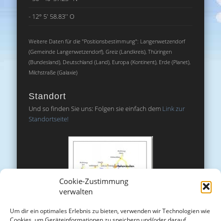
- 12° 5' 58.83'' O
Weitere Daten für die "Positionsbestimmung": Langenwetzendorf
(Gemeinde Langenwetzendorf), Greiz (Landkreis), Thüringen
(Bundesland), Deutschland (Land), Europa (Kontinent), Erde (Planet),
Milchstraße (Galaxie)
Standort
Und so finden Sie uns: Folgen sie einfach dem
Link zur
Standortseite!
Cookie-Zustimmung
verwalten
Um dir ein optimales Erlebnis zu bieten, verwenden wir Technologien wie
Cookies, um Geräteinformationen zu speichern und/oder darauf