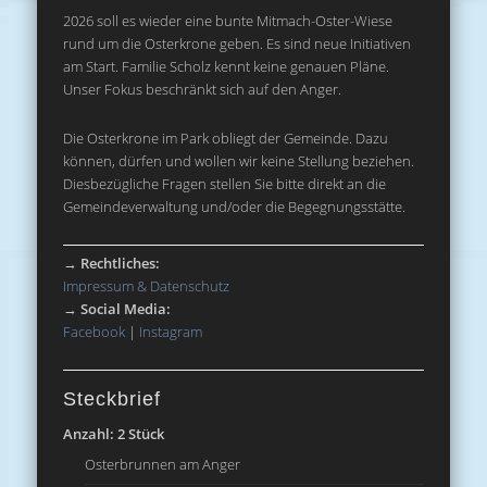
2026 soll es wieder eine bunte Mitmach-Oster-Wiese
rund um die Osterkrone geben. Es sind neue Initiativen
am Start. Familie Scholz kennt keine genauen Pläne.
Unser Fokus beschränkt sich auf den Anger.
Die Osterkrone im Park obliegt der Gemeinde. Dazu
können, dürfen und wollen wir keine Stellung beziehen.
Diesbezügliche Fragen stellen Sie bitte direkt an die
Gemeindeverwaltung und/oder die Begegnungsstätte.
→
Rechtliches:
Impressum & Datenschutz
→
Social Media:
Facebook
|
Instagram
Steckbrief
Anzahl: 2 Stück
Osterbrunnen am Anger