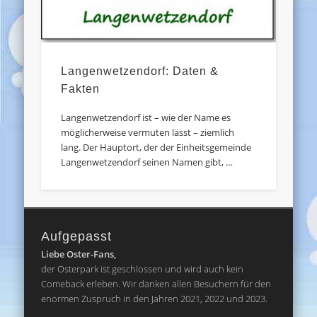
Langenwetzendorf: Daten &
Fakten
Langenwetzendorf ist – wie der Name es
möglicherweise vermuten lässt – ziemlich
lang. Der Hauptort, der der Einheitsgemeinde
Langenwetzendorf seinen Namen gibt, …
Aufgepasst
Liebe Oster-Fans,
der Osterpark ist geschlossen und wird auch kein
Comeback erleben. Wir danken allen Besuchern für den
enormen Zuspruch in den Jahren 2021, 2022 und 2023.