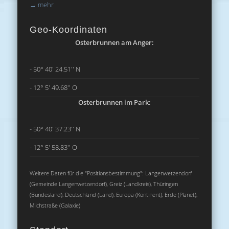
→
mehr
Geo-Koordinaten
Osterbrunnen am Anger:
- 50° 40' 24.51'' N
- 12° 5' 49.68'' O
Osterbrunnen im Park:
- 50° 40' 37.23'' N
- 12° 5' 58.83'' O
Weitere Daten für die "Positionsbestimmung": Langenwetzendorf
(Gemeinde Langenwetzendorf), Greiz (Landkreis), Thüringen
(Bundesland), Deutschland (Land), Europa (Kontinent), Erde (Planet),
Milchstraße (Galaxie)