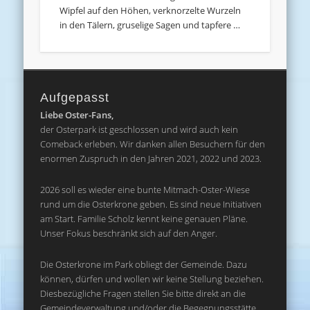
Wipfel auf den Höhen, verknorzelte Wurzeln
in den Tälern, gruselige Sagen und tapfere …
Aufgepasst
Liebe Oster-Fans,
der Osterpark ist geschlossen und wird auch kein
Comeback erleben. Wir danken allen Besuchern für den
enormen Zuspruch in den Jahren 2021, 2022 und 2023.
2026 soll es wieder eine bunte Mitmach-Oster-Wiese
rund um die Osterkrone geben. Es sind neue Initiativen
am Start. Familie Scholz kennt keine genauen Pläne.
Unser Fokus beschränkt sich auf den Anger.
Die Osterkrone im Park obliegt der Gemeinde. Dazu
können, dürfen und wollen wir keine Stellung beziehen.
Diesbezügliche Fragen stellen Sie bitte direkt an die
Gemeindeverwaltung und/oder die Begegnungsstätte.