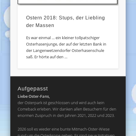
Ostern 2018: Stups, der Liebling
der Massen
Es war einmal … ein kleiner tollpatschiger
Osterhasenjunge, der auf der letzten Bank in
der Langenwetzendorfer Osterhasenschule
saß. Er hörte auf den …
Aufgepasst
Liebe Oster-Fans,
der Osterpark ist geschlossen und wird auch kein
Comeback erleben. Wir danken allen Besuchern für den
enormen Zuspruch in den Jahren 2021, 2022 und 2023.
2026 soll es wieder eine bunte Mitmach-Oster-Wiese
rund um die Osterkrone geben. Es sind neue Initiativen