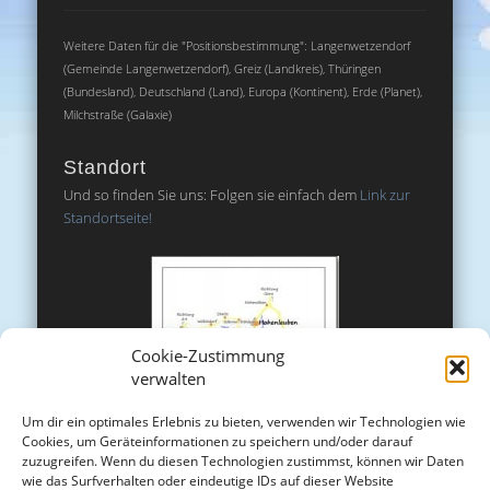
Weitere Daten für die "Positionsbestimmung": Langenwetzendorf
(Gemeinde Langenwetzendorf), Greiz (Landkreis), Thüringen
(Bundesland), Deutschland (Land), Europa (Kontinent), Erde (Planet),
Milchstraße (Galaxie)
Standort
Und so finden Sie uns: Folgen sie einfach dem
Link zur
Standortseite!
Cookie-Zustimmung
verwalten
Um dir ein optimales Erlebnis zu bieten, verwenden wir Technologien wie
Cookies, um Geräteinformationen zu speichern und/oder darauf
zuzugreifen. Wenn du diesen Technologien zustimmst, können wir Daten
wie das Surfverhalten oder eindeutige IDs auf dieser Website