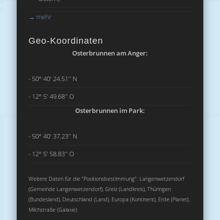
→
mehr
Geo-Koordinaten
Osterbrunnen am Anger:
- 50° 40' 24.51'' N
- 12° 5' 49.68'' O
Osterbrunnen im Park:
- 50° 40' 37.23'' N
- 12° 5' 58.83'' O
Weitere Daten für die "Positionsbestimmung": Langenwetzendorf
(Gemeinde Langenwetzendorf), Greiz (Landkreis), Thüringen
(Bundesland), Deutschland (Land), Europa (Kontinent), Erde (Planet),
Milchstraße (Galaxie)