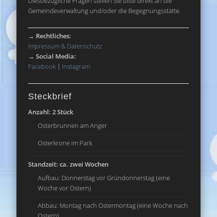
Diesbezügliche Fragen stellen Sie bitte direkt an die
Gemeindeverwaltung und/oder die Begegnungsstätte.
→
Rechtliches:
Impressum & Datenschutz
→
Social Media:
Facebook
|
Instagram
Steckbrief
Anzahl: 2 Stück
Osterbrunnen am Anger
Osterkrone im Park
Standzeit: ca. zwei Wochen
Aufbau: Donnerstag vor Gründonnerstag (eine
Woche vor Ostern)
Abbau: Montag nach Ostermontag (eine Woche nach
Ostern)