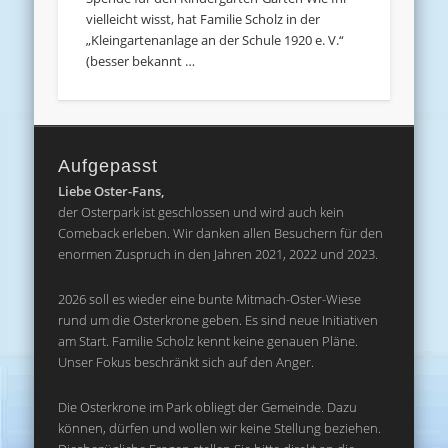
vielleicht wisst, hat Familie Scholz in der
„Kleingartenanlage an der Schule 1920 e. V.“
(besser bekannt …
Aufgepasst
Liebe Oster-Fans,
der Osterpark ist geschlossen und wird auch kein
Comeback erleben. Wir danken allen Besuchern für den
enormen Zuspruch in den Jahren 2021, 2022 und 2023.
2026 soll es wieder eine bunte Mitmach-Oster-Wiese
rund um die Osterkrone geben. Es sind neue Initiativen
am Start. Familie Scholz kennt keine genauen Pläne.
Unser Fokus beschränkt sich auf den Anger.
Die Osterkrone im Park obliegt der Gemeinde. Dazu
können, dürfen und wollen wir keine Stellung beziehen.