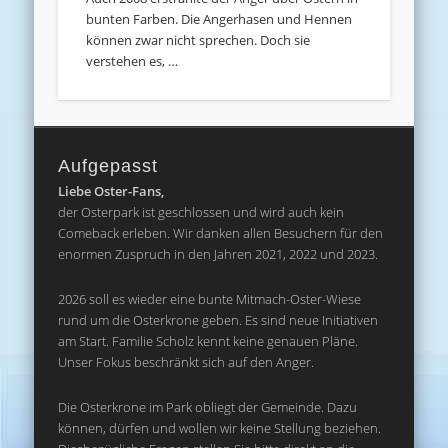
bunten Farben. Die Angerhasen und Hennen
können zwar nicht sprechen. Doch sie
verstehen es, …
Aufgepasst
Liebe Oster-Fans,
der Osterpark ist geschlossen und wird auch kein
Comeback erleben. Wir danken allen Besuchern für den
enormen Zuspruch in den Jahren 2021, 2022 und 2023.
2026 soll es wieder eine bunte Mitmach-Oster-Wiese
rund um die Osterkrone geben. Es sind neue Initiativen
am Start. Familie Scholz kennt keine genauen Pläne.
Unser Fokus beschränkt sich auf den Anger.
Die Osterkrone im Park obliegt der Gemeinde. Dazu
können, dürfen und wollen wir keine Stellung beziehen.