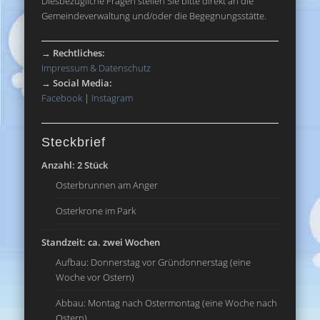
Diesbezügliche Fragen stellen Sie bitte direkt an die
Gemeindeverwaltung und/oder die Begegnungsstätte.
→
Rechtliches:
Impressum & Datenschutz
→
Social Media:
Facebook
|
Instagram
Steckbrief
Anzahl: 2 Stück
Osterbrunnen am Anger
Osterkrone im Park
Standzeit: ca. zwei Wochen
Aufbau: Donnerstag vor Gründonnerstag (eine
Woche vor Ostern)
Abbau: Montag nach Ostermontag (eine Woche nach
Ostern)