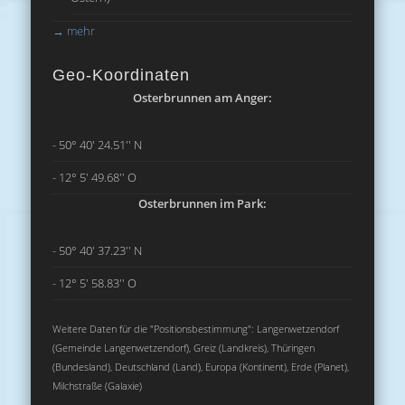
→
mehr
Geo-Koordinaten
Osterbrunnen am Anger:
- 50° 40' 24.51'' N
- 12° 5' 49.68'' O
Osterbrunnen im Park:
- 50° 40' 37.23'' N
- 12° 5' 58.83'' O
Weitere Daten für die "Positionsbestimmung": Langenwetzendorf
(Gemeinde Langenwetzendorf), Greiz (Landkreis), Thüringen
(Bundesland), Deutschland (Land), Europa (Kontinent), Erde (Planet),
Milchstraße (Galaxie)