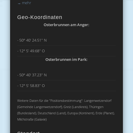
→
mehr
Geo-Koordinaten
Osterbrunnen am Anger:
- 50° 40' 24.51'' N
- 12° 5' 49.68'' O
Osterbrunnen im Park:
- 50° 40' 37.23'' N
- 12° 5' 58.83'' O
Weitere Daten für die "Positionsbestimmung": Langenwetzendorf
(Gemeinde Langenwetzendorf), Greiz (Landkreis), Thüringen
(Bundesland), Deutschland (Land), Europa (Kontinent), Erde (Planet),
Milchstraße (Galaxie)