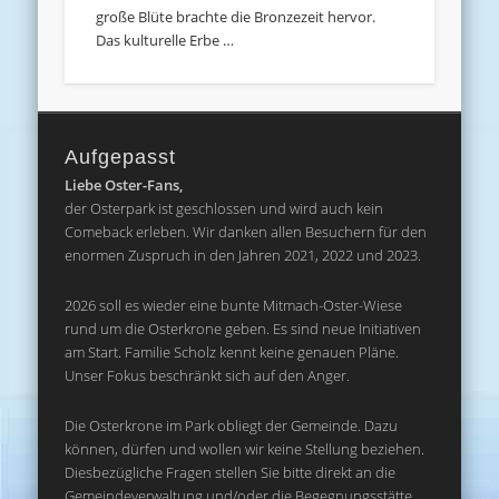
große Blüte brachte die Bronzezeit hervor.
Das kulturelle Erbe …
Aufgepasst
Liebe Oster-Fans,
der Osterpark ist geschlossen und wird auch kein
Comeback erleben. Wir danken allen Besuchern für den
enormen Zuspruch in den Jahren 2021, 2022 und 2023.
2026 soll es wieder eine bunte Mitmach-Oster-Wiese
rund um die Osterkrone geben. Es sind neue Initiativen
am Start. Familie Scholz kennt keine genauen Pläne.
Unser Fokus beschränkt sich auf den Anger.
Die Osterkrone im Park obliegt der Gemeinde. Dazu
können, dürfen und wollen wir keine Stellung beziehen.
Diesbezügliche Fragen stellen Sie bitte direkt an die
Gemeindeverwaltung und/oder die Begegnungsstätte.