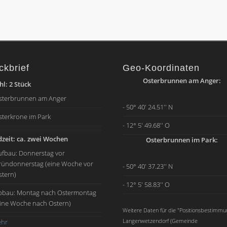
ckbrief
Geo-Koordinaten
Osterbrunnen am Anger:
l: 2 Stück
sterbrunnen am Anger
- 50° 40' 24.51'' N
sterkrone im Park
- 12° 5' 49.68'' O
zeit: ca. zwei Wochen
Osterbrunnen im Park:
ufbau: Donnerstag vor
ründonnerstag (eine Woche vor
- 50° 40' 37.23'' N
stern)
- 12° 5' 58.83'' O
bbau: Montag nach Ostermontag
eine Woche nach Ostern)
Weitere Daten für die "Positionsbestimmu
Langenwetzendorf (Gemeinde
hr