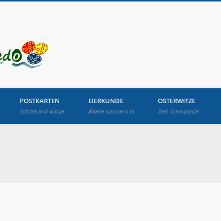
Osterbrunnen in Lang
POSTKARTEN
EIERKUNDE
OSTERWITZE
Schreib mal wieder
Allerlei rund ums Ei
Zum Schmunzeln