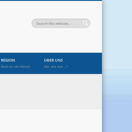
enwetzendorf
REGION
ÜBER UNS
Rund um die Heimat
Wer, wie, was …?