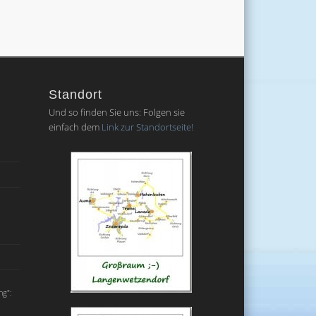
Standort
Und so finden Sie uns: Folgen sie
einfach dem
Link zur Standortseite!
ng":