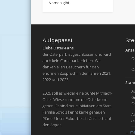
Namen gibt, …
Aufgepasst
Ste
Liebe Oster-Fans,
Anzah
der Osterpark ist geschlossen und wird
O
auch kein Comeback erleben. Wir
danken allen Besuchern für den
O
enormen Zuspruch in den Jahren 2021,
2022 und 2023.
Stand
A
2026 soll es wieder eine bunte Mitmach-
G
Oster-Wiese rund um die Osterkrone
O
geben. Es sind neue Initiativen am Start.
Familie Scholz kennt keine genauen
A
Pläne. Unser Fokus beschränkt sich auf
(
den Anger.
→
me