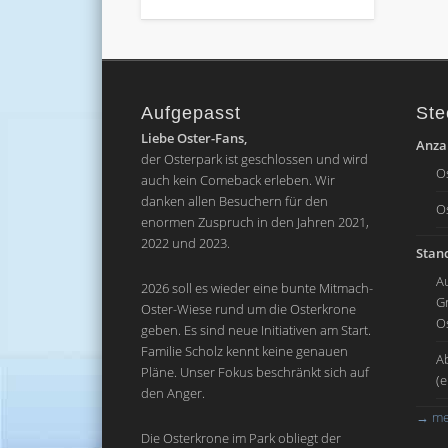
Aufgepasst
Ste
Liebe Oster-Fans,
Anzah
der Osterpark ist geschlossen und wird
O
auch kein Comeback erleben. Wir
danken allen Besuchern für den
O
enormen Zuspruch in den Jahren 2021,
2022 und 2023.
Stand
A
2026 soll es wieder eine bunte Mitmach-
G
Oster-Wiese rund um die Osterkrone
O
geben. Es sind neue Initiativen am Start.
Familie Scholz kennt keine genauen
A
Pläne. Unser Fokus beschränkt sich auf
(
den Anger.
→
me
Die Osterkrone im Park obliegt der