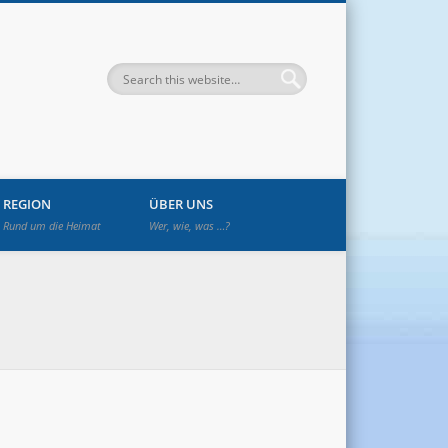
enwetzendorf
REGION
ÜBER UNS
Rund um die Heimat
Wer, wie, was …?