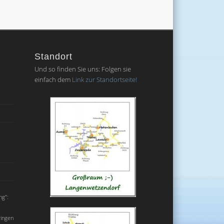
Standort
Und so finden Sie uns: Folgen sie
einfach dem
Link zur Standortseite!
ng":
ringen