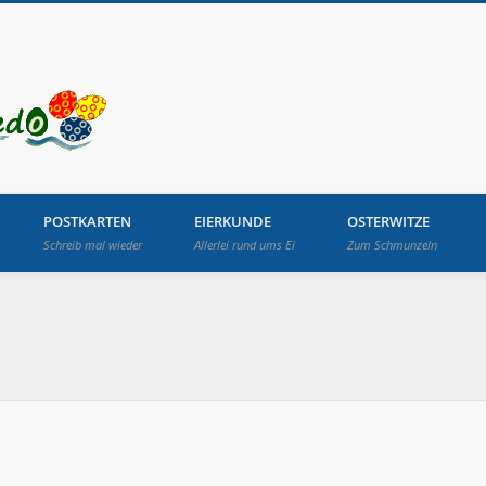
Osterbrunnen in Lang
POSTKARTEN
EIERKUNDE
OSTERWITZE
Schreib mal wieder
Allerlei rund ums Ei
Zum Schmunzeln