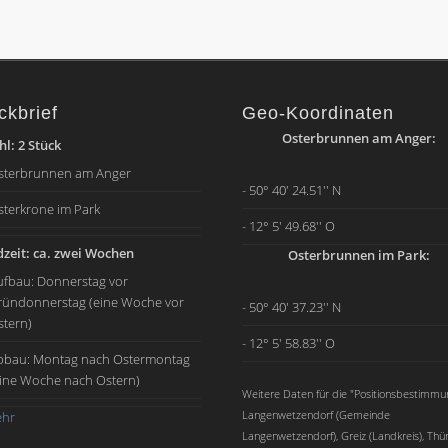
ckbrief
Geo-Koordinaten
Osterbrunnen am Anger:
l: 2 Stück
sterbrunnen am Anger
- 50° 40' 24.51'' N
sterkrone im Park
- 12° 5' 49.68'' O
zeit: ca. zwei Wochen
Osterbrunnen im Park:
ufbau: Donnerstag vor
ründonnerstag (eine Woche vor
- 50° 40' 37.23'' N
stern)
- 12° 5' 58.83'' O
bbau: Montag nach Ostermontag
eine Woche nach Ostern)
Weitere Daten für die "Positionsbestimmu
Langenwetzendorf (Gemeinde
hr
Langenwetzendorf), Greiz (Landkreis), Thü