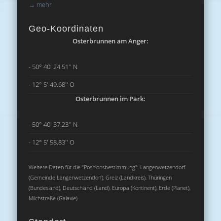
→
mehr
Geo-Koordinaten
Osterbrunnen am Anger:
- 50° 40' 24.51'' N
- 12° 5' 49.68'' O
Osterbrunnen im Park:
- 50° 40' 37.23'' N
- 12° 5' 58.83'' O
Weitere Daten für die "Positionsbestimmung": Langenwetzendorf
(Gemeinde Langenwetzendorf), Greiz (Landkreis), Thüringen
(Bundesland), Deutschland (Land), Europa (Kontinent), Erde (Planet),
Milchstraße (Galaxie)