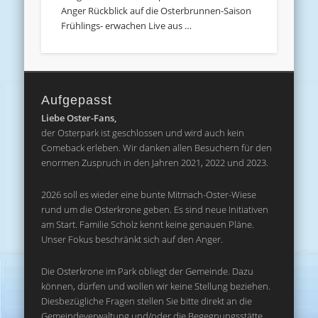
Anger Rückblick auf die Osterbrunnen-Saison
Frühlings- erwachen Live aus …
Aufgepasst
Liebe Oster-Fans,
der Osterpark ist geschlossen und wird auch kein
Comeback erleben. Wir danken allen Besuchern für den
enormen Zuspruch in den Jahren 2021, 2022 und 2023.
2026 soll es wieder eine bunte Mitmach-Oster-Wiese
rund um die Osterkrone geben. Es sind neue Initiativen
am Start. Familie Scholz kennt keine genauen Pläne.
Unser Fokus beschränkt sich auf den Anger.
Die Osterkrone im Park obliegt der Gemeinde. Dazu
können, dürfen und wollen wir keine Stellung beziehen.
Diesbezügliche Fragen stellen Sie bitte direkt an die
Gemeindeverwaltung und/oder die Begegnungsstätte.