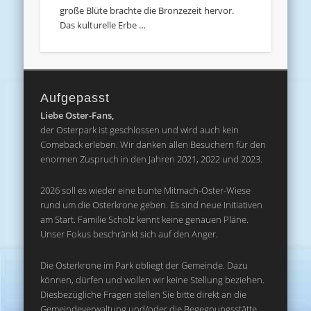
große Blüte brachte die Bronzezeit hervor.
Das kulturelle Erbe …
Aufgepasst
Liebe Oster-Fans,
der Osterpark ist geschlossen und wird auch kein
Comeback erleben. Wir danken allen Besuchern für den
enormen Zuspruch in den Jahren 2021, 2022 und 2023.
2026 soll es wieder eine bunte Mitmach-Oster-Wiese
rund um die Osterkrone geben. Es sind neue Initiativen
am Start. Familie Scholz kennt keine genauen Pläne.
Unser Fokus beschränkt sich auf den Anger.
Die Osterkrone im Park obliegt der Gemeinde. Dazu
können, dürfen und wollen wir keine Stellung beziehen.
Diesbezügliche Fragen stellen Sie bitte direkt an die
Gemeindeverwaltung und/oder die Begegnungsstätte.