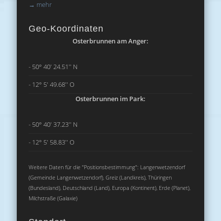
→
mehr
Geo-Koordinaten
Osterbrunnen am Anger:
- 50° 40' 24.51'' N
- 12° 5' 49.68'' O
Osterbrunnen im Park:
- 50° 40' 37.23'' N
- 12° 5' 58.83'' O
Weitere Daten für die "Positionsbestimmung": Langenwetzendorf
(Gemeinde Langenwetzendorf), Greiz (Landkreis), Thüringen
(Bundesland), Deutschland (Land), Europa (Kontinent), Erde (Planet),
Milchstraße (Galaxie)