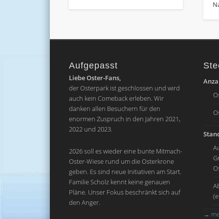
N
Aufgepasst
Ste
Liebe Oster-Fans,
Anzah
der Osterpark ist geschlossen und wird
O
auch kein Comeback erleben. Wir
danken allen Besuchern für den
O
enormen Zuspruch in den Jahren 2021,
2022 und 2023.
Stand
A
2026 soll es wieder eine bunte Mitmach-
G
Oster-Wiese rund um die Osterkrone
O
geben. Es sind neue Initiativen am Start.
Familie Scholz kennt keine genauen
A
Pläne. Unser Fokus beschränkt sich auf
(
den Anger.
→
me