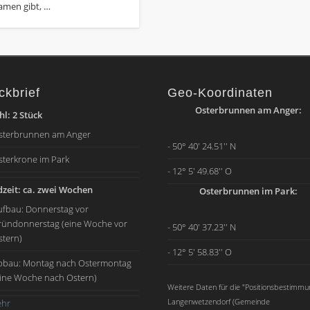
amen gibt, …
ckbrief
Geo-Koordinaten
Osterbrunnen am Anger:
l: 2 Stück
sterbrunnen am Anger
- 50° 40' 24.51'' N
sterkrone im Park
- 12° 5' 49.68'' O
zeit: ca. zwei Wochen
Osterbrunnen im Park:
ufbau: Donnerstag vor
ründonnerstag (eine Woche vor
- 50° 40' 37.23'' N
stern)
- 12° 5' 58.83'' O
bbau: Montag nach Ostermontag
eine Woche nach Ostern)
Weitere Daten für die "Positionsbestimmu
Langenwetzendorf (Gemeinde
hr