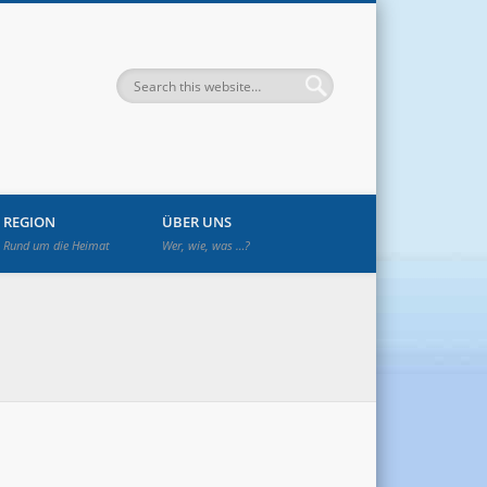
enwetzendorf
REGION
ÜBER UNS
Rund um die Heimat
Wer, wie, was …?