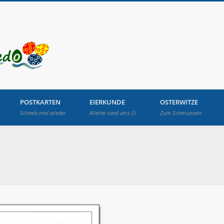
Osterbrunnen in Lang
POSTKARTEN
EIERKUNDE
OSTERWITZE
Schreib mal wieder
Allerlei rund ums Ei
Zum Schmunzeln