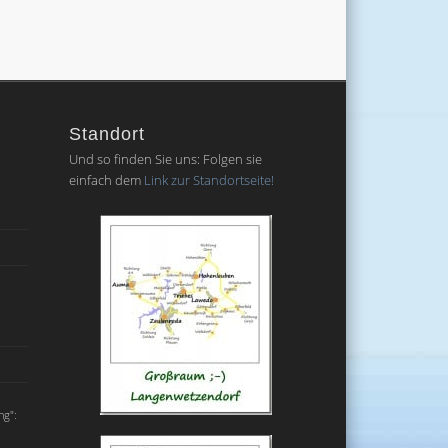
Standort
Und so finden Sie uns: Folgen sie
einfach dem
Link zur Standortseite!
ng":