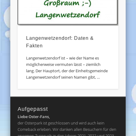
Langenwetzendorf: Daten &
Fakten
Langenwetzendorf ist – wie der Name es
möglicherweise vermuten lässt – ziemlich
lang. Der Hauptort, der der Einheitsgemeinde
Langenwetzendorf seinen Namen gibt, …
Aufgepasst
Liebe Oster-Fans,
der Osterpark ist geschlossen und wird auch kein
Comeback erleben. Wir danken allen Besuchern für den
enormen Zuspruch in den Jahren 2021, 2022 und 2023.