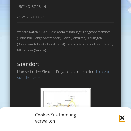
- 50° 40' 37.23'' N
- 12° 5' 58.83'' O
Weitere Daten für die "Positionsbestimmung": Langenwetzendorf
(Gemeinde Langenwetzendorf), Greiz (Landkreis), Thüringen
(Bundesland), Deutschland (Land), Europa (Kontinent), Erde (Planet),
Milchstraße (Galaxie)
Standort
Und so finden Sie uns: Folgen sie einfach dem
Link zur
Standortseite!
Cookie-Zustimmung
verwalten