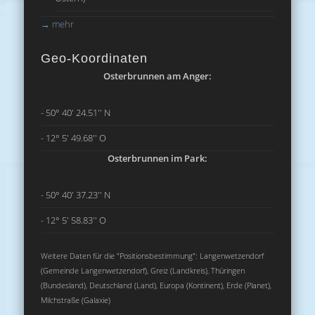
→
mehr
Geo-Koordinaten
Osterbrunnen am Anger:
- 50° 40' 24.51'' N
- 12° 5' 49.68'' O
Osterbrunnen im Park:
- 50° 40' 37.23'' N
- 12° 5' 58.83'' O
Weitere Daten für die "Positionsbestimmung": Langenwetzendorf
(Gemeinde Langenwetzendorf), Greiz (Landkreis), Thüringen
(Bundesland), Deutschland (Land), Europa (Kontinent), Erde (Planet),
Milchstraße (Galaxie)