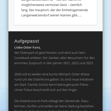
möglicherweise vermuten lässt – ziemlich
lang. Der Hauptort, der der Einheitsgemeinde
Langenwetzendorf seinen Namen gibt, …
Aufgepasst
Liebe Oster-Fans,
der Osterpark ist geschlossen und wird auch kein
Comeback erleben. Wir danken allen Besuchern für den
enormen Zuspruch in den Jahren 2021, 2022 und 2023.
2026 soll es wieder eine bunte Mitmach-Oster-Wiese
rund um die Osterkrone geben. Es sind neue Initiativen
am Start. Familie Scholz kennt keine genauen Pläne.
Unser Fokus beschränkt sich auf den Anger.
Die Osterkrone im Park obliegt der Gemeinde. Dazu
können, dürfen und wollen wir keine Stellung beziehen.