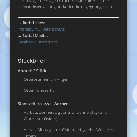
Diesbezügliche Fragen stellen Sie bitte direkt an die
Gemeindeverwaltung und/oder die Begegnungsstätte.
→
Rechtliches:
Impressum & Datenschutz
→
Social Media:
Facebook
|
Instagram
Steckbrief
Anzahl: 2 Stück
Osterbrunnen am Anger
Osterkrone im Park
Standzeit: ca. zwei Wochen
Aufbau: Donnerstag vor Gründonnerstag (eine
Woche vor Ostern)
Abbau: Montag nach Ostermontag (eine Woche nach
Ostern)