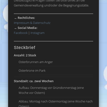
Diesbezügliche Fragen stellen Sie bitte direkt an die
Gemeindeverwaltung und/oder die Begegnungsstätte.
→
Rechtliches:
Impressum & Datenschutz
→
Social Media:
Facebook
|
Instagram
Steckbrief
Anzahl: 2 Stück
Osterbrunnen am Anger
Osterkrone im Park
Standzeit: ca. zwei Wochen
Aufbau: Donnerstag vor Gründonnerstag (eine
Woche vor Ostern)
Abbau: Montag nach Ostermontag (eine Woche nach
Ostern)