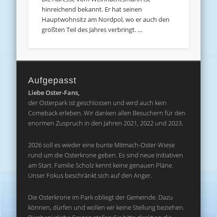
hinreichend bekannt. Er hat seinen
Hauptwohnsitz am Nordpol, wo er auch den
größten Teil des Jahres verbringt. …
Aufgepasst
Liebe Oster-Fans,
der Osterpark ist geschlossen und wird auch kein
Comeback erleben. Wir danken allen Besuchern für den
enormen Zuspruch in den Jahren 2021, 2022 und 2023.
2026 soll es wieder eine bunte Mitmach-Oster-Wiese
rund um die Osterkrone geben. Es sind neue Initiativen
am Start. Familie Scholz kennt keine genauen Pläne.
Unser Fokus beschränkt sich auf den Anger.
Die Osterkrone im Park obliegt der Gemeinde. Dazu
können, dürfen und wollen wir keine Stellung beziehen.