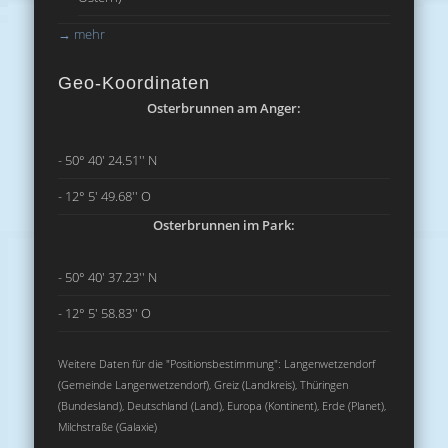
→
mehr
Geo-Koordinaten
Osterbrunnen am Anger:
- 50° 40' 24.51'' N
- 12° 5' 49.68'' O
Osterbrunnen im Park:
- 50° 40' 37.23'' N
- 12° 5' 58.83'' O
Weitere Daten für die "Positionsbestimmung": Langenwetzendorf
(Gemeinde Langenwetzendorf), Greiz (Landkreis), Thüringen
(Bundesland), Deutschland (Land), Europa (Kontinent), Erde (Planet),
Milchstraße (Galaxie)