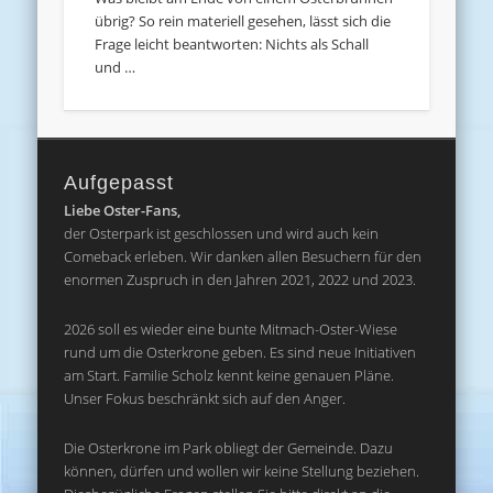
übrig? So rein materiell gesehen, lässt sich die
Frage leicht beantworten: Nichts als Schall
und …
Aufgepasst
Liebe Oster-Fans,
der Osterpark ist geschlossen und wird auch kein
Comeback erleben. Wir danken allen Besuchern für den
enormen Zuspruch in den Jahren 2021, 2022 und 2023.
2026 soll es wieder eine bunte Mitmach-Oster-Wiese
rund um die Osterkrone geben. Es sind neue Initiativen
am Start. Familie Scholz kennt keine genauen Pläne.
Unser Fokus beschränkt sich auf den Anger.
Die Osterkrone im Park obliegt der Gemeinde. Dazu
können, dürfen und wollen wir keine Stellung beziehen.