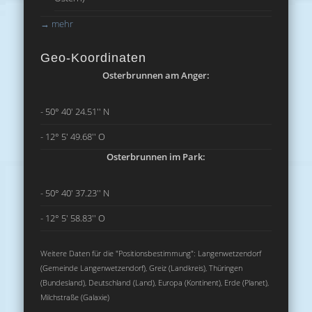
→
mehr
Geo-Koordinaten
Osterbrunnen am Anger:
- 50° 40' 24.51'' N
- 12° 5' 49.68'' O
Osterbrunnen im Park:
- 50° 40' 37.23'' N
- 12° 5' 58.83'' O
Weitere Daten für die "Positionsbestimmung": Langenwetzendorf
(Gemeinde Langenwetzendorf), Greiz (Landkreis), Thüringen
(Bundesland), Deutschland (Land), Europa (Kontinent), Erde (Planet),
Milchstraße (Galaxie)