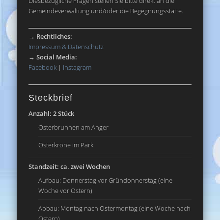
Diesbezügliche Fragen stellen Sie bitte direkt an die
Gemeindeverwaltung und/oder die Begegnungsstätte.
→
Rechtliches:
Impressum & Datenschutz
→
Social Media:
Facebook
|
Instagram
Steckbrief
Anzahl: 2 Stück
Osterbrunnen am Anger
Osterkrone im Park
Standzeit: ca. zwei Wochen
Aufbau: Donnerstag vor Gründonnerstag (eine
Woche vor Ostern)
Abbau: Montag nach Ostermontag (eine Woche nach
Ostern)