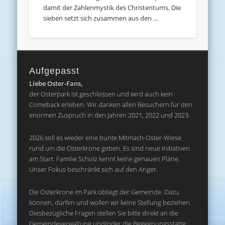
damit der Zahlenmystik des Christentums. Die
sieben setzt sich zusammen aus den …
Aufgepasst
Liebe Oster-Fans,
der Osterpark ist geschlossen und wird auch kein
Comeback erleben. Wir danken allen Besuchern für den
enormen Zuspruch in den Jahren 2021, 2022 und 2023.
2026 soll es wieder eine bunte Mitmach-Oster-Wiese
rund um die Osterkrone geben. Es sind neue Initiativen
am Start. Familie Scholz kennt keine genauen Pläne.
Unser Fokus beschränkt sich auf den Anger.
Die Osterkrone im Park obliegt der Gemeinde. Dazu
können, dürfen und wollen wir keine Stellung beziehen.
Diesbezügliche Fragen stellen Sie bitte direkt an die
Gemeindeverwaltung und/oder die Begegnungsstätte.