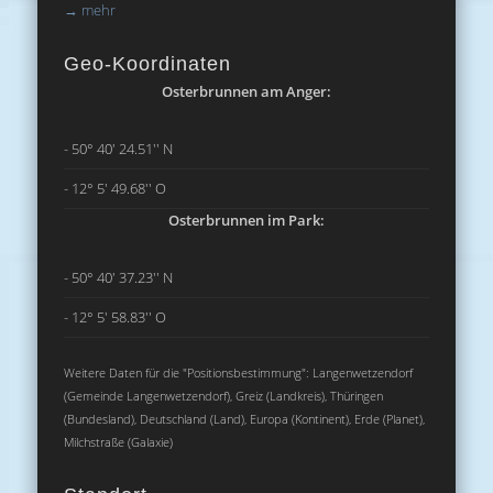
→
mehr
Geo-Koordinaten
Osterbrunnen am Anger:
- 50° 40' 24.51'' N
- 12° 5' 49.68'' O
Osterbrunnen im Park:
- 50° 40' 37.23'' N
- 12° 5' 58.83'' O
Weitere Daten für die "Positionsbestimmung": Langenwetzendorf
(Gemeinde Langenwetzendorf), Greiz (Landkreis), Thüringen
(Bundesland), Deutschland (Land), Europa (Kontinent), Erde (Planet),
Milchstraße (Galaxie)