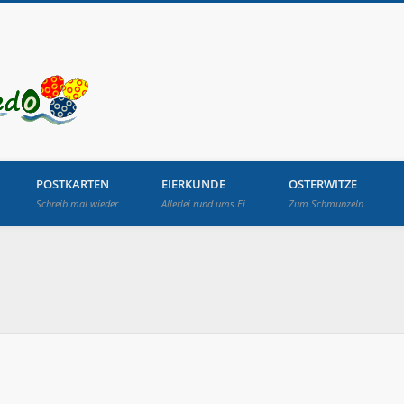
Osterbrunnen in Lang
POSTKARTEN
EIERKUNDE
OSTERWITZE
Schreib mal wieder
Allerlei rund ums Ei
Zum Schmunzeln