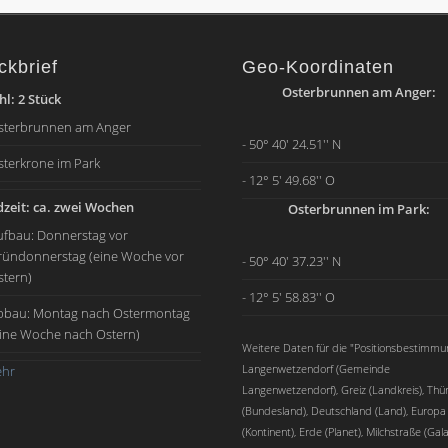
ckbrief
Geo-Koordinaten
Osterbrunnen am Anger:
l: 2 Stück
sterbrunnen am Anger
- 50° 40' 24.51'' N
sterkrone im Park
- 12° 5' 49.68'' O
zeit: ca. zwei Wochen
Osterbrunnen im Park:
ufbau: Donnerstag vor
ründonnerstag (eine Woche vor
- 50° 40' 37.23'' N
stern)
- 12° 5' 58.83'' O
bbau: Montag nach Ostermontag
eine Woche nach Ostern)
Weitere Daten für die "Positionsbestimmu
Langenwetzendorf (Gemeinde
hr
Langenwetzendorf), Greiz (Landkreis), Thü
(Bundesland), Deutschland (Land), Europa
(Kontinent), Erde (Planet), Milchstraße (Gala