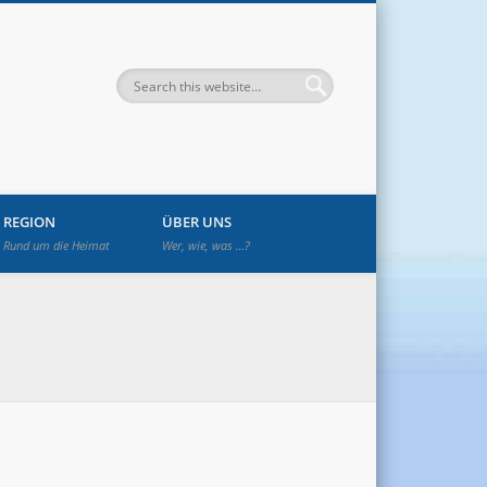
enwetzendorf
REGION
ÜBER UNS
Rund um die Heimat
Wer, wie, was …?