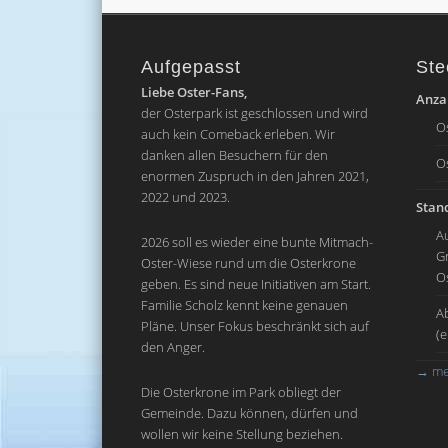
Aufgepasst
Ste
Liebe Oster-Fans,
Anzah
der Osterpark ist geschlossen und wird
O
auch kein Comeback erleben. Wir
danken allen Besuchern für den
O
enormen Zuspruch in den Jahren 2021,
2022 und 2023.
Stand
A
2026 soll es wieder eine bunte Mitmach-
G
Oster-Wiese rund um die Osterkrone
O
geben. Es sind neue Initiativen am Start.
Familie Scholz kennt keine genauen
A
Pläne. Unser Fokus beschränkt sich auf
(
den Anger.
→
me
Die Osterkrone im Park obliegt der
Gemeinde. Dazu können, dürfen und
wollen wir keine Stellung beziehen.