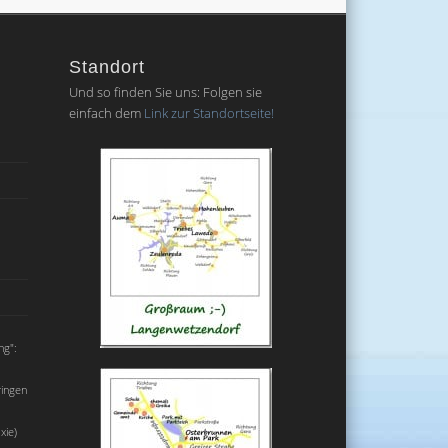
Standort
Und so finden Sie uns: Folgen sie
einfach dem
Link zur Standortseite!
ng":
ringen
xie)