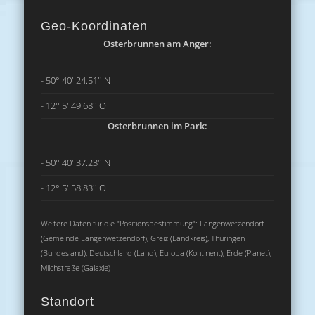
Geo-Koordinaten
Osterbrunnen am Anger:
- 50° 40' 24.51'' N
- 12° 5' 49.68'' O
Osterbrunnen im Park:
- 50° 40' 37.23'' N
- 12° 5' 58.83'' O
Weitere Daten für die "Positionsbestimmung": Langenwetzendorf
(Gemeinde Langenwetzendorf), Greiz (Landkreis), Thüringen
(Bundesland), Deutschland (Land), Europa (Kontinent), Erde (Planet),
Milchstraße (Galaxie)
Standort