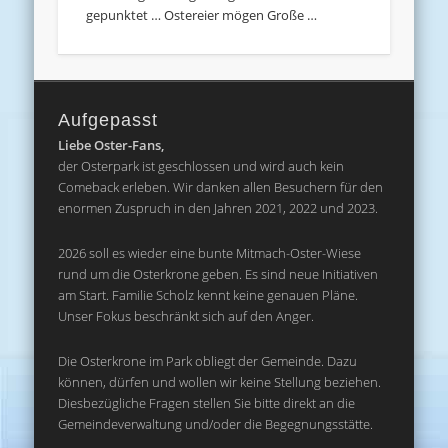
gepunktet … Ostereier mögen Große …
Aufgepasst
Liebe Oster-Fans,
der Osterpark ist geschlossen und wird auch kein
Comeback erleben. Wir danken allen Besuchern für den
enormen Zuspruch in den Jahren 2021, 2022 und 2023.
2026 soll es wieder eine bunte Mitmach-Oster-Wiese
rund um die Osterkrone geben. Es sind neue Initiativen
am Start. Familie Scholz kennt keine genauen Pläne.
Unser Fokus beschränkt sich auf den Anger.
Die Osterkrone im Park obliegt der Gemeinde. Dazu
können, dürfen und wollen wir keine Stellung beziehen.
Diesbezügliche Fragen stellen Sie bitte direkt an die
Gemeindeverwaltung und/oder die Begegnungsstätte.