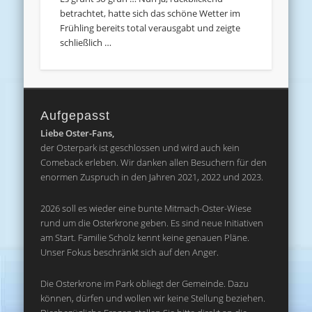
betrachtet, hatte sich das schöne Wetter im
Frühling bereits total verausgabt und zeigte
schließlich …
Aufgepasst
Liebe Oster-Fans,
der Osterpark ist geschlossen und wird auch kein
Comeback erleben. Wir danken allen Besuchern für den
enormen Zuspruch in den Jahren 2021, 2022 und 2023.
2026 soll es wieder eine bunte Mitmach-Oster-Wiese
rund um die Osterkrone geben. Es sind neue Initiativen
am Start. Familie Scholz kennt keine genauen Pläne.
Unser Fokus beschränkt sich auf den Anger.
Die Osterkrone im Park obliegt der Gemeinde. Dazu
können, dürfen und wollen wir keine Stellung beziehen.