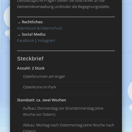
Diesbezügliche Fragen stellen Sie bitte direkt an die
Gemeindeverwaltung und/oder die Begegnungsstätte.
→
Rechtliches:
Impressum & Datenschutz
→
Social Media:
Facebook
|
Instagram
Steckbrief
Anzahl: 2 Stück
Osterbrunnen am Anger
Osterkrone im Park
Standzeit: ca. zwei Wochen
Aufbau: Donnerstag vor Gründonnerstag (eine
Woche vor Ostern)
Abbau: Montag nach Ostermontag (eine Woche nach
Ostern)