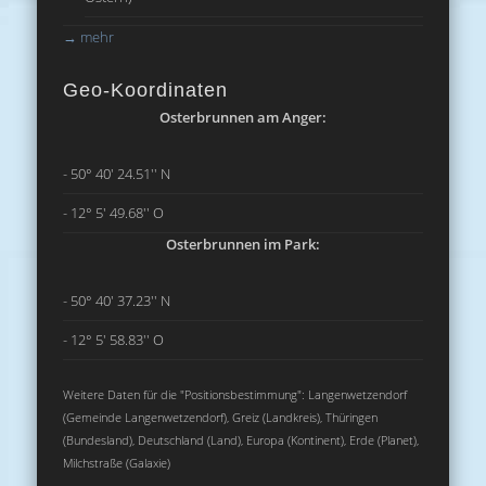
→
mehr
Geo-Koordinaten
Osterbrunnen am Anger:
- 50° 40' 24.51'' N
- 12° 5' 49.68'' O
Osterbrunnen im Park:
- 50° 40' 37.23'' N
- 12° 5' 58.83'' O
Weitere Daten für die "Positionsbestimmung": Langenwetzendorf
(Gemeinde Langenwetzendorf), Greiz (Landkreis), Thüringen
(Bundesland), Deutschland (Land), Europa (Kontinent), Erde (Planet),
Milchstraße (Galaxie)