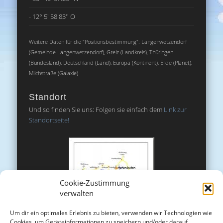
- 12° 5' 58.83'' O
Weitere Daten für die "Positionsbestimmung": Langenwetzendorf
(Gemeinde Langenwetzendorf), Greiz (Landkreis), Thüringen
(Bundesland), Deutschland (Land), Europa (Kontinent), Erde (Planet),
Milchstraße (Galaxie)
Standort
Und so finden Sie uns: Folgen sie einfach dem
Link zur
Standortseite!
Cookie-Zustimmung
verwalten
Um dir ein optimales Erlebnis zu bieten, verwenden wir Technologien wie
Cookies, um Geräteinformationen zu speichern und/oder darauf