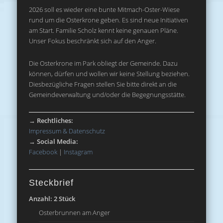
2026 soll es wieder eine bunte Mitmach-Oster-Wiese
rund um die Osterkrone geben. Es sind neue Initiativen
am Start. Familie Scholz kennt keine genauen Pläne.
Unser Fokus beschränkt sich auf den Anger.
Die Osterkrone im Park obliegt der Gemeinde. Dazu
können, dürfen und wollen wir keine Stellung beziehen.
Diesbezügliche Fragen stellen Sie bitte direkt an die
Gemeindeverwaltung und/oder die Begegnungsstätte.
→
Rechtliches:
Impressum & Datenschutz
→
Social Media:
Facebook
|
Instagram
Steckbrief
Anzahl: 2 Stück
Osterbrunnen am Anger