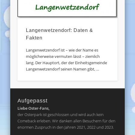
Langenwetzendorf: Daten &
Fakten
Langenwetzendorf ist – wie der Name es
möglicherweise vermuten lässt – ziemlich
lang. Der Hauptort, der der Einheitsgemeinde
Langenwetzendorf seinen Namen gibt, …
Aufgepasst
Liebe Oster-Fans,
der Osterpark ist geschlossen und wird auch kein
Comeback erleben. Wir danken allen Besuchern für den
enormen Zuspruch in den Jahren 2021, 2022 und 2023.