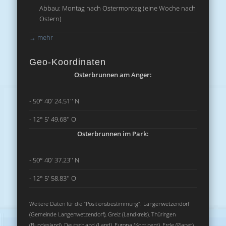
Abbau: Montag nach Ostermontag (eine Woche nach
Ostern)
→
mehr
Geo-Koordinaten
Osterbrunnen am Anger:
- 50° 40' 24.51'' N
- 12° 5' 49.68'' O
Osterbrunnen im Park:
- 50° 40' 37.23'' N
- 12° 5' 58.83'' O
Weitere Daten für die "Positionsbestimmung": Langenwetzendorf
(Gemeinde Langenwetzendorf), Greiz (Landkreis), Thüringen
(Bundesland), Deutschland (Land), Europa (Kontinent), Erde (Planet),