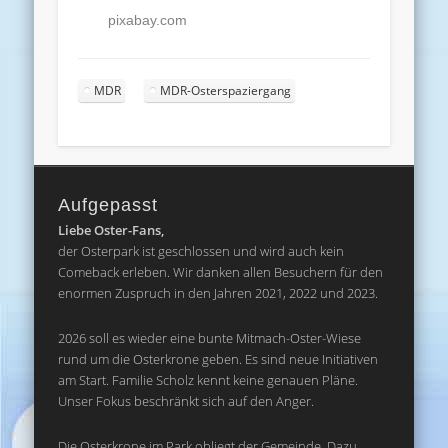
pixabay.com
MDR
MDR-Osterspaziergang
Aufgepasst
Liebe Oster-Fans,
der Osterpark ist geschlossen und wird auch kein
Comeback erleben. Wir danken allen Besuchern für den
enormen Zuspruch in den Jahren 2021, 2022 und 2023.
2026 soll es wieder eine bunte Mitmach-Oster-Wiese
rund um die Osterkrone geben. Es sind neue Initiativen
am Start. Familie Scholz kennt keine genauen Pläne.
Unser Fokus beschränkt sich auf den Anger.
Die Osterkrone im Park obliegt der Gemeinde. Dazu