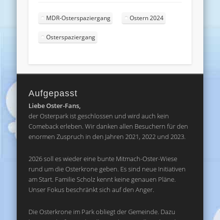
MDR-Osterspaziergang
Ostern 2024
Osterspaziergang
Aufgepasst
Liebe Oster-Fans,
der Osterpark ist geschlossen und wird auch kein
Comeback erleben. Wir danken allen Besuchern für den
enormen Zuspruch in den Jahren 2021, 2022 und 2023.
2026 soll es wieder eine bunte Mitmach-Oster-Wiese
rund um die Osterkrone geben. Es sind neue Initiativen
am Start. Familie Scholz kennt keine genauen Pläne.
Unser Fokus beschränkt sich auf den Anger.
Die Osterkrone im Park obliegt der Gemeinde. Dazu