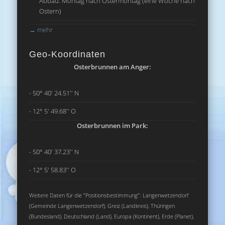
Abbau: Montag nach Ostermontag (eine Woche nach
Ostern)
→
mehr
Geo-Koordinaten
Osterbrunnen am Anger:
- 50° 40' 24.51'' N
- 12° 5' 49.68'' O
Osterbrunnen im Park:
- 50° 40' 37.23'' N
- 12° 5' 58.83'' O
Weitere Daten für die "Positionsbestimmung": Langenwetzendorf
(Gemeinde Langenwetzendorf), Greiz (Landkreis), Thüringen
(Bundesland), Deutschland (Land), Europa (Kontinent), Erde (Planet),