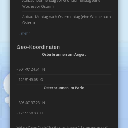
Aufbau: Donnerstag vor Gründonnerstag (eine
Woche vor Ostern)
Abbau: Montag nach Ostermontag (eine Woche nach
Ostern)
→
mehr
Geo-Koordinaten
Osterbrunnen am Anger:
- 50° 40' 24.51'' N
- 12° 5' 49.68'' O
Osterbrunnen im Park:
- 50° 40' 37.23'' N
- 12° 5' 58.83'' O
Weitere Daten für die "Positionsbestimmung": Langenwetzendorf